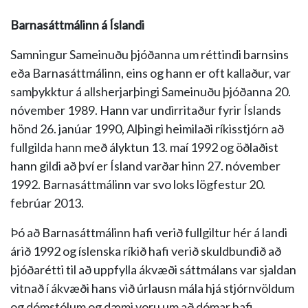
Barnasáttmálinn á Íslandi
Samningur Sameinuðu þjóðanna um réttindi barnsins
eða Barnasáttmálinn, eins og hann er oft kallaður, var
samþykktur á allsherjarþingi Sameinuðu þjóðanna 20.
nóvember 1989. Hann var undirritaður fyrir Íslands
hönd 26. janúar 1990, Alþingi heimilaði ríkisstjórn að
fullgilda hann með ályktun 13. maí 1992 og öðlaðist
hann gildi að því er Ísland varðar hinn 27. nóvember
1992. Barnasáttmálinn var svo loks lögfestur 20.
febrúar 2013.
Þó að Barnasáttmálinn hafi verið fullgiltur hér á landi
árið 1992 og íslenska ríkið hafi verið skuldbundið að
þjóðarétti til að uppfylla ákvæði sáttmálans var sjaldan
vitnað í ákvæði hans við úrlausn mála hjá stjórnvöldum
og dómstólum og dæmi voru um að dómar hafi