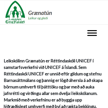
fara á forsíðu
Opna valm
Leikskólinn Grænatún er Réttindaskóli UNICEF í
samstarfsverkefni við UNICEF á Íslandi. Sem
Réttindaskói UNICEF er unnið eftir gildum og stefnu
Barnasáttmálans og þannig er lögð áhersla á að skapa
börnum umhverfi til þátttöku og þar með að auka
jafnrétti og virðingu allar sem dvelja í leikskólanum.
Markmið með verkefninu er að byggja upp
lýðræðislegt umhverfi með því að rækta þekkingu,