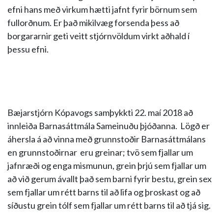
efni hans með virkum hætti jafnt fyrir börnum sem
fullorðnum. Er það mikilvæg forsenda þess að
borgararnir geti veitt stjórnvöldum virkt aðhald í
þessu efni.
Bæjarstjórn Kópavogs samþykkti 22. maí 2018 að
innleiða Barnasáttmála Sameinuðu þjóðanna. Lögð er
áhersla á að vinna með grunnstoðir Barnasáttmálans
en grunnstoðirnar eru greinar; tvö sem fjallar um
jafnræði og enga mismunun, grein þrjú sem fjallar um
að við gerum ávallt það sem barni fyrir bestu, grein sex
sem fjallar um rétt barns til að lifa og þroskast og að
síðustu grein tólf sem fjallar um rétt barns til að tjá sig.