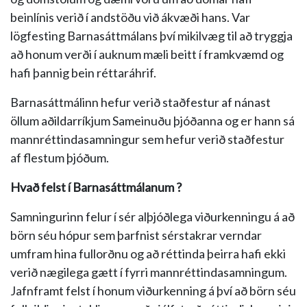
beinlínis verið í andstöðu við ákvæði hans. Var
lögfesting Barnasáttmálans því mikilvæg til að tryggja
að honum verði í auknum mæli beitt í framkvæmd og
hafi þannig bein réttaráhrif.
Barnasáttmálinn hefur verið staðfestur af nánast
öllum aðildarríkjum Sameinuðu þjóðanna og er hann sá
mannréttindasamningur sem hefur verið staðfestur
af flestum þjóðum.
Hvað felst í Barnasáttmálanum ?
Samningurinn felur í sér alþjóðlega viðurkenningu á að
börn séu hópur sem þarfnist sérstakrar verndar
umfram hina fullorðnu og að réttinda þeirra hafi ekki
verið nægilega gætt í fyrri mannréttindasamningum.
Jafnframt felst í honum viðurkenning á því að börn séu