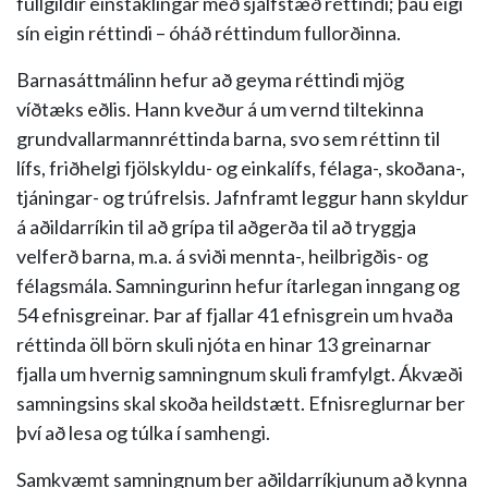
fullgildir einstaklingar með sjálfstæð réttindi; þau eigi
sín eigin réttindi – óháð réttindum fullorðinna.
Barnasáttmálinn hefur að geyma réttindi mjög
víðtæks eðlis. Hann kveður á um vernd tiltekinna
grundvallarmannréttinda barna, svo sem réttinn til
lífs, friðhelgi fjölskyldu- og einkalífs, félaga-, skoðana-,
tjáningar- og trúfrelsis. Jafnframt leggur hann skyldur
á aðildarríkin til að grípa til aðgerða til að tryggja
velferð barna, m.a. á sviði mennta-, heilbrigðis- og
félagsmála. Samningurinn hefur ítarlegan inngang og
54 efnisgreinar. Þar af fjallar 41 efnisgrein um hvaða
réttinda öll börn skuli njóta en hinar 13 greinarnar
fjalla um hvernig samningnum skuli framfylgt. Ákvæði
samningsins skal skoða heildstætt. Efnisreglurnar ber
því að lesa og túlka í samhengi.
Samkvæmt samningnum ber aðildarríkjunum að kynna