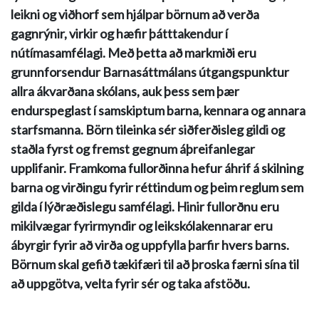
leikni og viðhorf sem hjálpar börnum að verða
gagnrýnir, virkir og hæfir þátttakendur í
nútímasamfélagi. Með þetta að markmiði eru
grunnforsendur Barnasáttmálans útgangspunktur
allra ákvarðana skólans, auk þess sem þær
endurspeglast í samskiptum barna, kennara og annara
starfsmanna. Börn tileinka sér siðferðisleg gildi og
staðla fyrst og fremst gegnum áþreifanlegar
upplifanir. Framkoma fullorðinna hefur áhrif á skilning
barna og virðingu fyrir réttindum og þeim reglum sem
gilda í lýðræðislegu samfélagi. Hinir fullorðnu eru
mikilvægar fyrirmyndir og leikskólakennarar eru
ábyrgir fyrir að virða og uppfylla þarfir hvers barns.
Börnum skal gefið tækifæri til að þroska færni sína til
að uppgötva, velta fyrir sér og taka afstöðu.