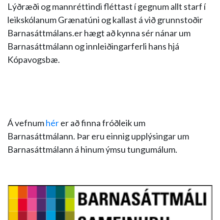
Lýðræði og mannréttindi fléttast í gegnum allt starf í
leikskólanum Grænatúni og kallast á við grunnstoðir
Barnasáttmálans.er hægt að kynna sér nánar um
Barnasáttmálann og innleiðingarferli hans hjá
Kópavogsbæ.
Á vefnum
hér
er að finna fróðleik um
Barnasáttmálann. Þar eru einnig upplýsingar um
Barnasáttmálann á hinum ýmsu tungumálum.